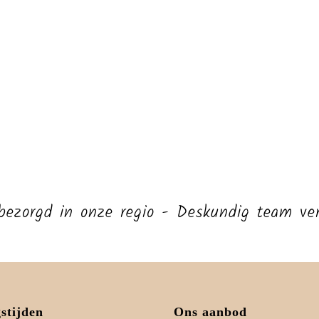
isbezorgd in onze regio - Deskundig team 
stijden
Ons aanbod