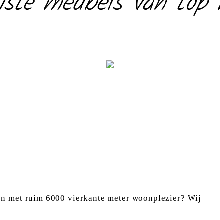
ste meubels van top k
Zitmeubels
in met ruim 6000 vierkante meter woonplezier? Wij