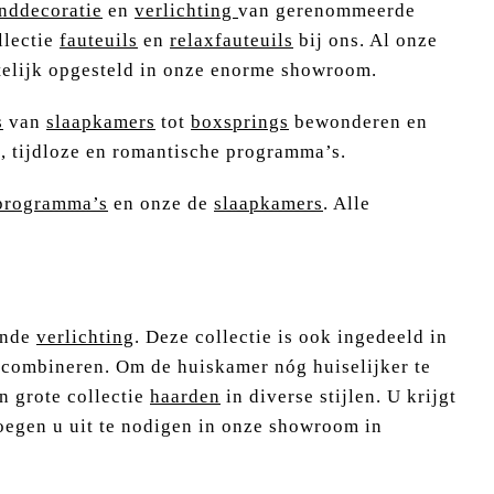
nddecoratie
en
verlichting
van gerenommeerde
llectie
fauteuils
en
relaxfauteuils
bij ons. Al onze
telijk opgesteld in onze enorme showroom.
s
van
slaapkamers
tot
boxsprings
bewonderen en
e, tijdloze en romantische programma’s.
rogramma’s
en onze de
slaapkamers
. Alle
rende
verlichting
. Deze collectie is ook ingedeeld in
 combineren. Om de huiskamer nóg huiselijker te
n grote collectie
haarden
in diverse stijlen. U krijgt
noegen u uit te nodigen in onze showroom in