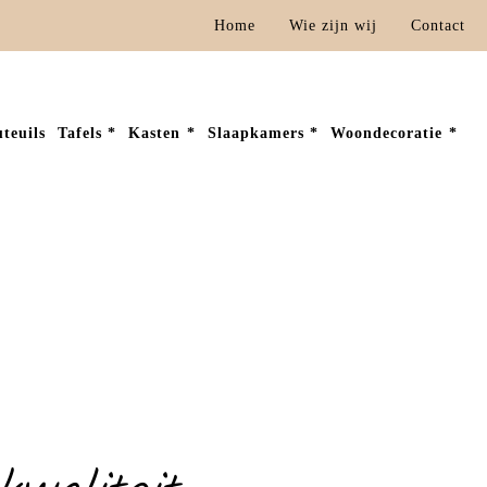
Home
Wie zijn wij
Contact
teuils
Tafels
Kasten
Slaapkamers
Woondecoratie
Home
»
Meubelwinkel IJsselstein