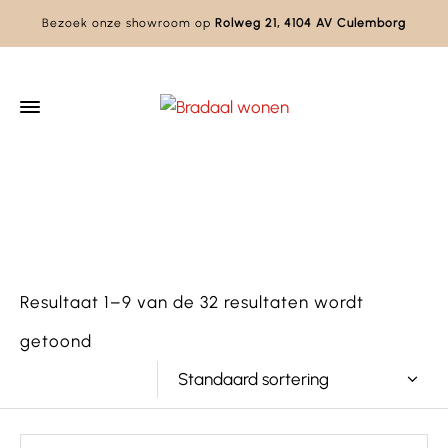
Bezoek onze showroom op
Rolweg 21, 4104 AV Culemborg
Home
Slaapkamers
Bedden
Resultaat 1–9 van de 32 resultaten wordt
getoond
Standaard sortering