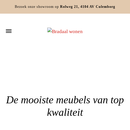
Bezoek onze showroom op
Rolweg 21, 4104 AV Culemborg
Home
»
Meubelwinkel Hagestein
De mooiste meubels van top
kwaliteit