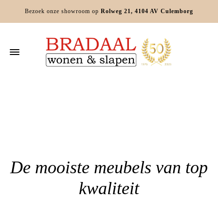
Bezoek onze showroom op
Rolweg 21, 4104 AV Culemborg
Home
»
Meubelwinkel Buren
De mooiste meubels van top
kwaliteit