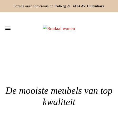
Bezoek onze showroom op
Rolweg 21, 4104 AV Culemborg
Home
»
Relaxfauteuils Geldermalsen
De mooiste meubels van top
kwaliteit