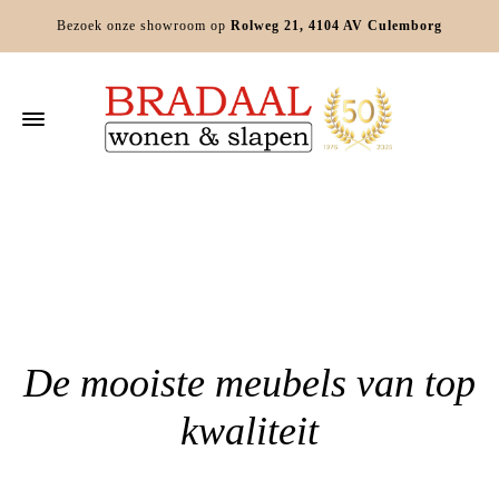
Bezoek onze showroom op
Rolweg 21, 4104 AV Culemborg
Home
»
Relaxfauteuils Deil
De mooiste meubels van top
kwaliteit