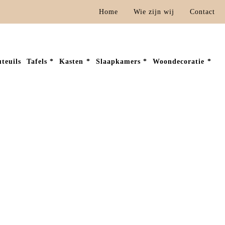
Home
Wie zijn wij
Contact
teuils
Tafels
Kasten
Slaapkamers
Woondecoratie
Home
Woondecoratie
Wanddecoratie
Wereldkaart Artnr. 1882822