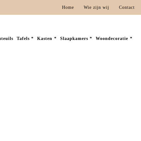
Home
Wie zijn wij
Contact
teuils
Tafels
Kasten
Slaapkamers
Woondecoratie
Home
Tafels
Salontafels
Lazio salontafel