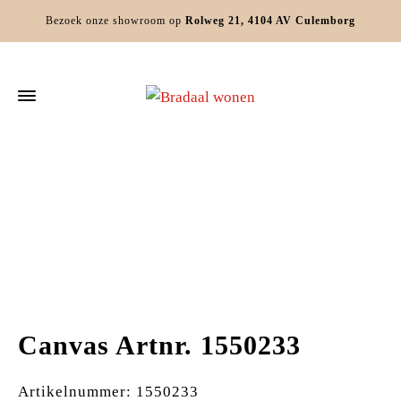
Bezoek onze showroom op
Rolweg 21, 4104 AV Culemborg
Home
Woondecoratie
Wanddecoratie
Canvas Artnr. 1550233
Canvas Artnr. 1550233
Artikelnummer: 1550233