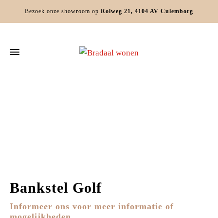
Bezoek onze showroom op
Rolweg 21, 4104 AV Culemborg
Home
Zitmeubels
Banken
Bankstel Golf
Bankstel Golf
Informeer ons voor meer informatie of
mogelijkheden