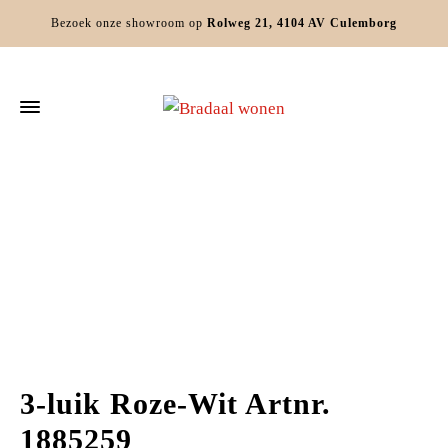
Bezoek onze showroom op
Rolweg 21, 4104 AV Culemborg
Home
Woondecoratie
Wanddecoratie
3-luik Roze-Wit Artnr.
1885259
3-luik Roze-Wit Artnr.
1885259