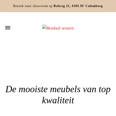
Bezoek onze showroom op
Rolweg 21, 4104 AV Culemborg
Home
»
Industriële meubels Schalkwijk
De mooiste meubels van top
kwaliteit