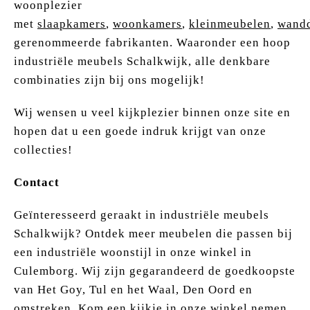
woonplezier
met
slaapkamers
,
woonkamers
,
kleinmeubelen
,
wandd
gerenommeerde fabrikanten. Waaronder een hoop
industriële meubels Schalkwijk, alle denkbare
combinaties zijn bij ons mogelijk!
Wij wensen u veel kijkplezier binnen onze site en
hopen dat u een goede indruk krijgt van onze
collecties!
Contact
Geïnteresseerd geraakt in industriële meubels
Schalkwijk? Ontdek meer meubelen die passen bij
een industriële woonstijl in onze winkel in
Culemborg. Wij zijn gegarandeerd de goedkoopste
van Het Goy, Tul en het Waal, Den Oord en
omstreken. Kom een kijkje in onze winkel nemen