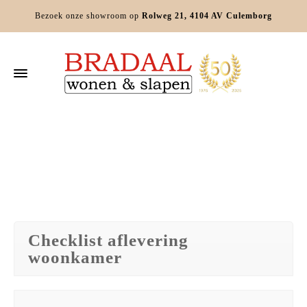
Bezoek onze showroom op
Rolweg 21, 4104 AV Culemborg
Home
»
Checklist aflevering
Checklist aflevering
woonkamer