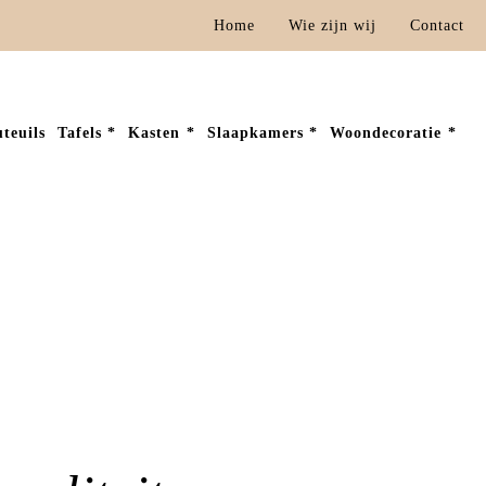
Home
Wie zijn wij
Contact
teuils
Tafels
Kasten
Slaapkamers
Woondecoratie
Home
»
Boxsprings Deil