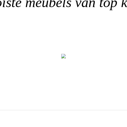
ste meubels van top k
Zitmeubels