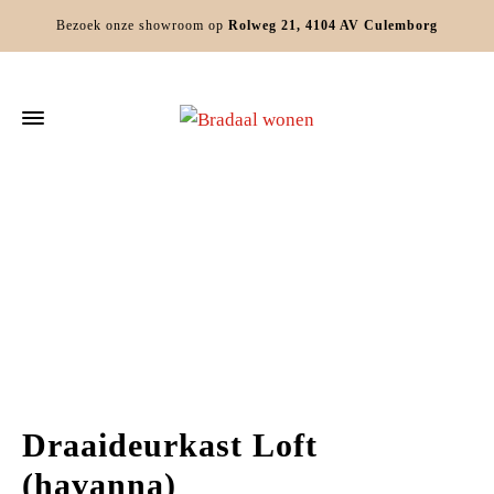
Bezoek onze showroom op
Rolweg 21, 4104 AV Culemborg
Home
Slaapkamers
Slaapkamerkasten
Draaideurkast Loft
(havanna)
Draaideurkast Loft
(havanna)