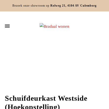
Bezoek onze showroom op
Rolweg 21, 4104 AV Culemborg
Home
Slaapkamers
Slaapkamerkasten
Schuifdeurkast Westside
(Hoekopstelling)
Schuifdeurkast Westside
(Hoekopstelling)