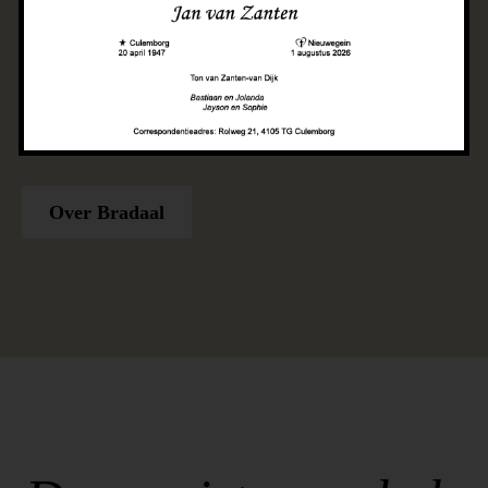
doel om onze klanten het beste comfort en
kwaliteit te bieden. We zijn gefocust op
vakmanschap en design trends, waardoor we
inspirerende woon- en slaapruimtes creëren voor
iedereen die functionaliteit en stijl in huis wil.
Over Bradaal