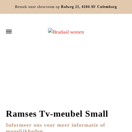
Bezoek onze showroom op
Rolweg 21, 4104 AV Culemborg
Home
Kasten
TV Meubels
Ramses Tv-meubel Small
Ramses Tv-meubel Small
Informeer ons voor meer informatie of
mogelijkheden