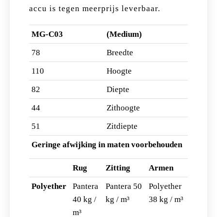
accu is tegen meerprijs leverbaar.
MG-C03
(Medium)
78
Breedte
110
Hoogte
82
Diepte
44
Zithoogte
51
Zitdiepte
Geringe afwijking in maten voorbehouden
Rug
Zitting
Armen
Polyether
Pantera
Pantera 50
Polyether
40 kg /
kg / m³
38 kg / m³
m³