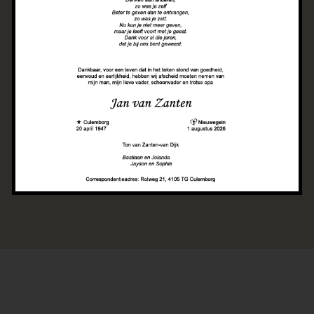
doel om onze klanten het beste comfort en
kwaliteit te bieden. We zijn gefocust op
vakmanschap en design trends, waardoor we
inspirerende woon- en slaapruimtes creëren
voor iedereen die functionaliteit en stijl in huis
wil.
Over Bradaal