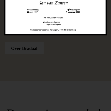
doel om onze klanten het beste comfort en
kwaliteit te bieden. We zijn gefocust op
vakmanschap en design trends, waardoor we
inspirerende woon- en slaapruimtes creëren voor
iedereen die functionaliteit en stijl in huis wil.
Over Bradaal