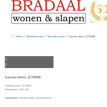
Home
Woondecoratie
Wanddecoratie
Canvas Artnr. 1170008
Canvas Artnr. 1170008
Artikelnummer: 1170008
Afmetingen: 100×100
Categorieën:
Wanddecoratie
,
Woondecoratie