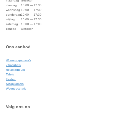
maandag
Gesloten
dinsdag
10:00 — 17:30
woensdag
10:00 — 17:30
donderdag
10:00 — 17:30
vrijdag
10:00 — 17:30
zaterdag
10:00 — 17:00
zondag
Gesloten
Ons aanbod
Woonprogramma’s
Zitmeubels
Relaxfauteuils
Tafels
Kasten
Slaapkamers
Woondecoratie
Volg ons op
Facebook