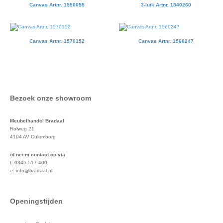
Canvas Artnr. 1550055
3-luik Artnr. 1840260
Canvas Artnr. 1570152
Canvas Artnr. 1560247
Bezoek onze showroom
Meubelhandel Bradaal
Rolweg 21
4104 AV Culemborg
of neem contact op via
t: 0345 517 400
e: info@bradaal.nl
Openingstijden