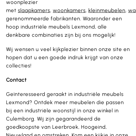
woonplezier
met
slaapkamers
,
woonkamers
,
kleinmeubelen
,
wa
gerenommeerde fabrikanten. Waaronder een
hoop industriële meubels Lexmond, alle
denkbare combinaties zijn bij ons mogelijk!
Wij wensen u veel kijkplezier binnen onze site en
hopen dat u een goede indruk krijgt van onze
collecties!
Contact
Geïnteresseerd geraakt in industriële meubels
Lexmond? Ontdek meer meubelen die passen
bij een industriële woonstijl in onze winkel in
Culemborg. Wij zijn gegarandeerd de
goedkoopste van Leerbroek, Hoogeind,
Nieuwland en omstreken. Kom een kijkje in onze