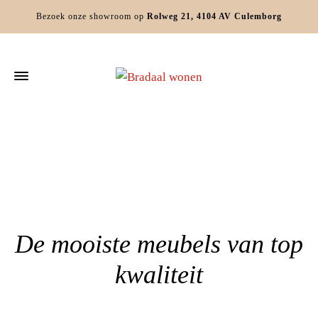
Bezoek onze showroom op
Rolweg 21, 4104 AV Culemborg
Home
»
Industriële meubels Geldermalsen
De mooiste meubels van top
kwaliteit