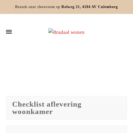
Bezoek onze showroom op
Rolweg 21, 4104 AV Culemborg
Home
»
Checklist aflevering
Checklist aflevering
woonkamer