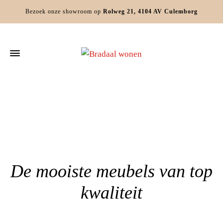
Bezoek onze showroom op
Rolweg 21, 4104 AV Culemborg
Home
»
Boxsprings Schoonrewoerd
De mooiste meubels van top
kwaliteit