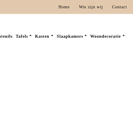
Home
Wie zijn wij
Contact
teuils
Tafels
Kasten
Slaapkamers
Woondecoratie
Slaapkamers
Schuifdeurkasten
Schuifdeurkast Malibu (Champagne)