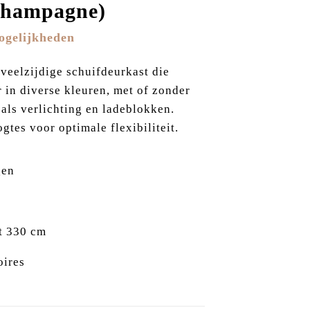
Champagne)
ogelijkheden
 veelzijdige schuifdeurkast die
r in diverse kleuren, met of zonder
oals verlichting en ladeblokken.
gtes voor optimale flexibiliteit.
gen
ot 330 cm
oires