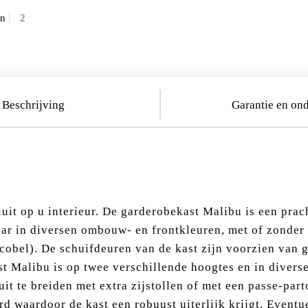
en
Beschrijving
Garantie en on
luit op u interieur. De garderobekast Malibu is een prac
aar in diversen ombouw- en frontkleuren, met of zonder 
obel). De schuifdeuren van de kast zijn voorzien van g
t Malibu is op twee verschillende hoogtes en in divers
it te breiden met extra zijstollen of met een passe-part
 waardoor de kast een robuust uiterlijk krijgt. Eventuee