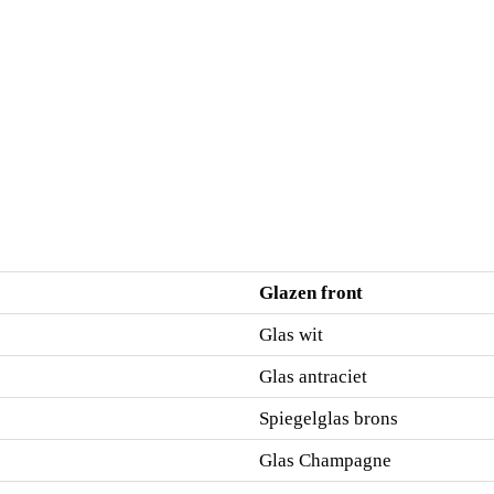
m
m
m
m
Glazen front
Glas wit
Glas antraciet
Spiegelglas brons
Glas Champagne