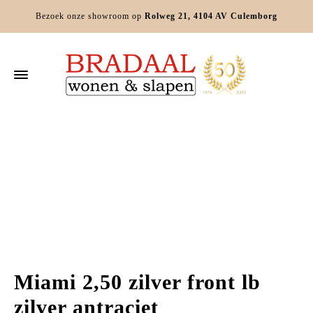
Bezoek onze showroom op
Rolweg 21, 4104 AV Culemborg
Home
Slaapkamers
Schuifdeurkasten
Miami 2,50 zilver front lb
zilver antraciet
Miami 2,50 zilver front lb
zilver antraciet