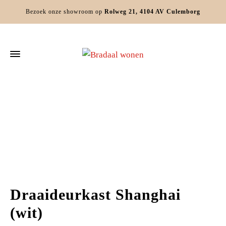
Bezoek onze showroom op
Rolweg 21, 4104 AV Culemborg
Home
Slaapkamers
Draaideurkasten
Draaideurkast Shanghai (wit)
Draaideurkast Shanghai
(wit)