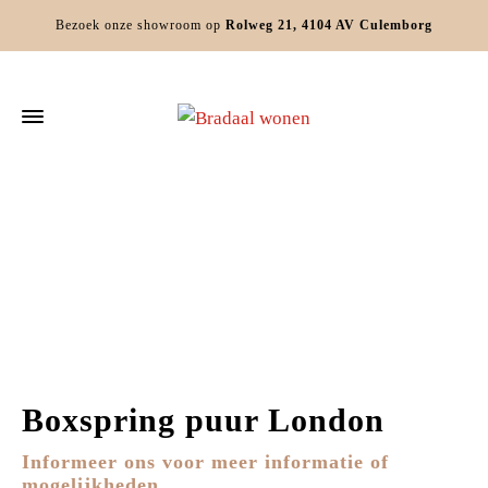
Bezoek onze showroom op
Rolweg 21, 4104 AV Culemborg
Home
Slaapkamers
Bedden
Boxspring puur London
Boxspring puur London
Informeer ons voor meer informatie of
mogelijkheden