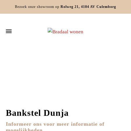
Bezoek onze showroom op
Rolweg 21, 4104 AV Culemborg
Home
Zitmeubels
Banken
Bankstel Dunja
Bankstel Dunja
Informeer ons voor meer informatie of
mogelijkheden