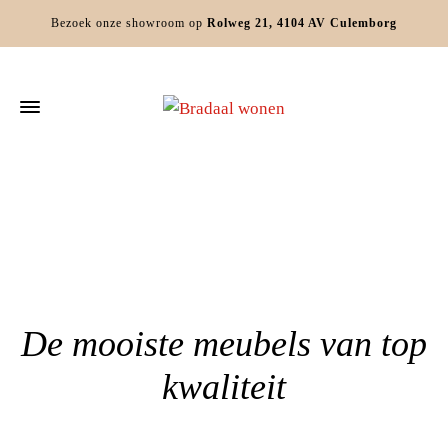
Bezoek onze showroom op
Rolweg 21, 4104 AV Culemborg
Home
»
Meubelwinkel Arkel
De mooiste meubels van top
kwaliteit