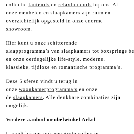
collectie
fauteuils
en
relaxfauteuils
bij ons. Al
onze meubelen en
slaapkamers
zijn ruim en
overzichtelijk opgesteld in onze enorme
showroom.
Hier kunt u onze schitterende
slaapprogramma’s
van
slaapkamers
tot
boxsprings
be
en onze oerdegelijke life-style, moderne,
klassieke, tijdloze en romantische programma’s.
Deze 5 sferen vindt u terug in
onze
woonkamerprogramma’s
en onze
de
slaapkamers
. Alle denkbare combinaties zijn
mogelijk.
Verdere aanbod meubelwinkel Arkel
U vindt bij ons ook een grote collectie